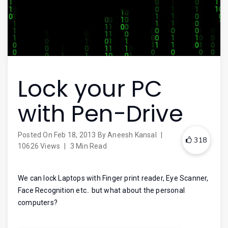
Lock your PC
with Pen-Drive
Posted On
Feb 18, 2013
By
Aneesh Kansal
|
318
10626 Views
|
3 Min Read
We can lock Laptops with Finger print reader, Eye Scanner,
Face Recognition etc.. but what about the personal
computers?