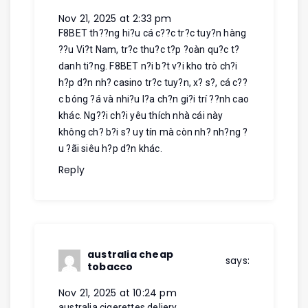
Nov 21, 2025 at 2:33 pm
F8BET th??ng hi?u cá c??c tr?c tuy?n hàng
??u Vi?t Nam, tr?c thu?c t?p ?oàn qu?c t?
danh ti?ng. F8BET n?i b?t v?i kho trò ch?i
h?p d?n nh? casino tr?c tuy?n, x? s?, cá c??
c bóng ?á và nhi?u l?a ch?n gi?i trí ??nh cao
khác. Ng??i ch?i yêu thích nhà cái này
không ch? b?i s? uy tín mà còn nh? nh?ng ?
u ?ãi siêu h?p d?n khác.
Reply
australia cheap
says:
tobacco
Nov 21, 2025 at 10:24 pm
australia cigerettes deliery