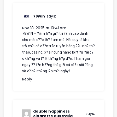
78win
says:
Nov 18, 2025 at 10:41 am
78WIN – ?i?m h?n gi?i trí ??nh cao dành
cho m?i c??c th? ?am mê. N?i quy t? kho
trò ch?i cá c??c tr?c tuy?n hàng ??u nh? th?
thao, casino, x? s? cùng hàng lo?t ?u ?ãi c?
c kh?ng và t? l? th?ng h?p d?n. Tham gia
ngay ?? t?n h??ng th? gi?i cá c??c sôi ??ng
và c? h?i th?ng l?n m?i ngày!
Reply
double happiness
says:
cigarette australia