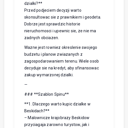
dzialki?**
Przed podjeciem decyzji warto
skonsultowac sie z prawnikiem i geodeta.
Dobrze jest sprawdzic historie
nieruchomosci i upewnic sie, ze nie ma
zadnych obciazen.
Wazne jest rowniez okreslenie swojego
budzetu i planow zwiazanych z
zagospodarowaniem terenu. Wiele osob
decyduje sie na kredyt, aby sfinansowac
zakup wymarzonej dzialki.
—
### **Szablon Spinu**
**1. Dlaczego warto kupic dzialke w
Beskidach?**
– Malownicze krajobrazy Beskidow
przyciagaja zarowno turystow, jak i