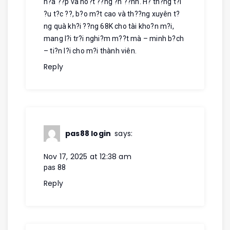
h?a ??p và ho?t ??ng ?n ??nh. H? th?ng t?i
?u t?c ??, b?o m?t cao và th??ng xuyên t?
ng quà kh?i ??ng 68K cho tài kho?n m?i,
mang l?i tr?i nghi?m m??t mà – minh b?ch
– ti?n l?i cho m?i thành viên.
Reply
pas88 login
says:
Nov 17, 2025 at 12:38 am
pas 88
Reply