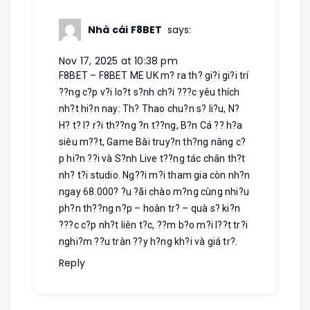
Nhà cái F8BET
says:
Nov 17, 2025 at 10:38 pm
F8BET – F8BET ME UK m? ra th? gi?i gi?i trí
??ng c?p v?i lo?t s?nh ch?i ???c yêu thích
nh?t hi?n nay: Th? Thao chu?n s? li?u, N?
H? t? l? r?i th??ng ?n t??ng, B?n Cá ?? h?a
siêu m??t, Game Bài truy?n th?ng nâng c?
p hi?n ??i và S?nh Live t??ng tác chân th?t
nh? t?i studio. Ng??i m?i tham gia còn nh?n
ngay 68.000? ?u ?ãi chào m?ng cùng nhi?u
ph?n th??ng n?p – hoàn tr? – quà s? ki?n
???c c?p nh?t liên t?c, ??m b?o m?i l??t tr?i
nghi?m ??u tràn ??y h?ng kh?i và giá tr?.
Reply