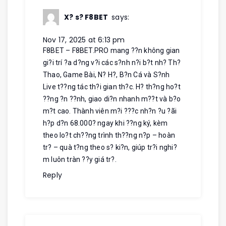
X? s? F8BET
says:
Nov 17, 2025 at 6:13 pm
F8BET – F8BET.PRO mang ??n không gian
gi?i trí ?a d?ng v?i các s?nh n?i b?t nh? Th?
Thao, Game Bài, N? H?, B?n Cá và S?nh
Live t??ng tác th?i gian th?c. H? th?ng ho?t
??ng ?n ??nh, giao di?n nhanh m??t và b?o
m?t cao. Thành viên m?i ???c nh?n ?u ?ãi
h?p d?n 68.000? ngay khi ??ng ký, kèm
theo lo?t ch??ng trình th??ng n?p – hoàn
tr? – quà t?ng theo s? ki?n, giúp tr?i nghi?
m luôn tràn ??y giá tr?.
Reply