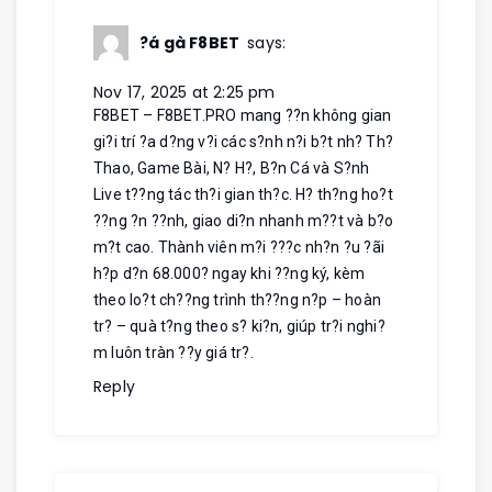
?á gà F8BET
says:
Nov 17, 2025 at 2:25 pm
F8BET – F8BET.PRO mang ??n không gian
gi?i trí ?a d?ng v?i các s?nh n?i b?t nh? Th?
Thao, Game Bài, N? H?, B?n Cá và S?nh
Live t??ng tác th?i gian th?c. H? th?ng ho?t
??ng ?n ??nh, giao di?n nhanh m??t và b?o
m?t cao. Thành viên m?i ???c nh?n ?u ?ãi
h?p d?n 68.000? ngay khi ??ng ký, kèm
theo lo?t ch??ng trình th??ng n?p – hoàn
tr? – quà t?ng theo s? ki?n, giúp tr?i nghi?
m luôn tràn ??y giá tr?.
Reply