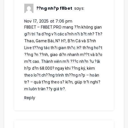
??ng nh?p f8bet
says:
Nov 17, 2025 at 7:06 pm
F8BET – F8BET.PRO mang ??n không gian
gi?i trí ?a d?ng v?i các s?nh n?i b?t nh? Th?
Thao, Game Bài, N? H?, B?n Cá và S?nh
Live t??ng tác th?i gian th?c. H? th?ng ho?t
??ng ?n ??nh, giao di?n nhanh m??t và b?o
m?t cao. Thành viên m?i ???c nh?n ?u ?ãi
h?p d?n 68.000? ngay khi ??ng ký, kèm
theo lo?t ch??ng trình th??ng n?p – hoàn
tr? – quà t?ng theo s? ki?n, giúp tr?i nghi?
m luôn tràn ??y giá tr?.
Reply