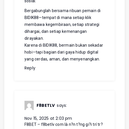
sosial.
Bergabunglah bersama ribuan pemain di
BIDIK88—tempat di mana setiap klik
membawa kegembiraan, setiap strategi
dihargai, dan setiap kemenangan
dirayakan.
Karena di BIDIK88, bermain bukan sekadar
hobi—tapi bagian dari gaya hidup digital
yang cerdas, aman, dan menyenangkan.
Reply
F8BETLV
says:
Nov 15, 2025 at 2:03 pm
F8BET – f8betlv com là n?n t?ng gi?i trí tr?