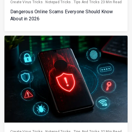
Create Virus Tricks
.
Notepad Tricks
.
Tips And Tricks
23 Min Read
Dangerous Online Scams Everyone Should Know
About in 2026
Create Virus Tricks
.
Notepad Tricks
.
Tips And Tricks
32 Min Read