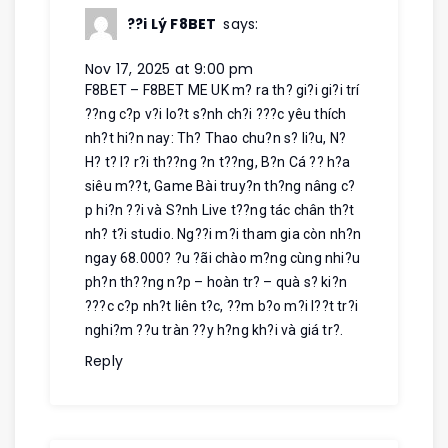
??i Lý F8BET
says:
Nov 17, 2025 at 9:00 pm
F8BET – F8BET ME UK m? ra th? gi?i gi?i trí
??ng c?p v?i lo?t s?nh ch?i ???c yêu thích
nh?t hi?n nay: Th? Thao chu?n s? li?u, N?
H? t? l? r?i th??ng ?n t??ng, B?n Cá ?? h?a
siêu m??t, Game Bài truy?n th?ng nâng c?
p hi?n ??i và S?nh Live t??ng tác chân th?t
nh? t?i studio. Ng??i m?i tham gia còn nh?n
ngay 68.000? ?u ?ãi chào m?ng cùng nhi?u
ph?n th??ng n?p – hoàn tr? – quà s? ki?n
???c c?p nh?t liên t?c, ??m b?o m?i l??t tr?i
nghi?m ??u tràn ??y h?ng kh?i và giá tr?.
Reply