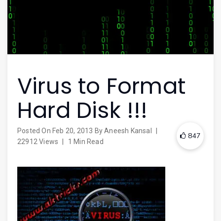
Virus to Format
Hard Disk !!!
Posted On
Feb 20, 2013
By
Aneesh Kansal
|
847
22912 Views
|
1 Min Read