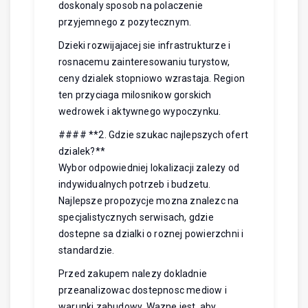
doskonaly sposob na polaczenie
przyjemnego z pozytecznym.
Dzieki rozwijajacej sie infrastrukturze i
rosnacemu zainteresowaniu turystow,
ceny dzialek stopniowo wzrastaja. Region
ten przyciaga milosnikow gorskich
wedrowek i aktywnego wypoczynku.
#### **2. Gdzie szukac najlepszych ofert
dzialek?**
Wybor odpowiedniej lokalizacji zalezy od
indywidualnych potrzeb i budzetu.
Najlepsze propozycje mozna znalezc na
specjalistycznych serwisach, gdzie
dostepne sa dzialki o roznej powierzchni i
standardzie.
Przed zakupem nalezy dokladnie
przeanalizowac dostepnosc mediow i
warunki zabudowy. Wazne jest, aby