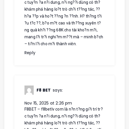
c tuy?n ?a n?i dung, n?i ng??i dùng có th?
khám phá hàng lo?t trò ch?i t??ng tác, ??
h?a ??p và ho?t ??ng ?n ??nh. H? th?ng t?i
?u t?c ??, b?o m?t cao và th??ng xuyên t?
ng quà kh?i ??ng 68K cho tài kho?n m?i,
mang l?i tr?i nghi?m m??t mà – minh b?ch
– ti?n l?i cho m?i thành viên.
Reply
F8 BET
says:
Nov 15, 2025 at 2:26 pm
F8BET – f8betlv com là n?n t?ng gi?i trí tr?
c tuy?n ?a n?i dung, n?i ng??i dùng có th?
khám phá hàng lo?t trò ch?i t??ng tác, ??